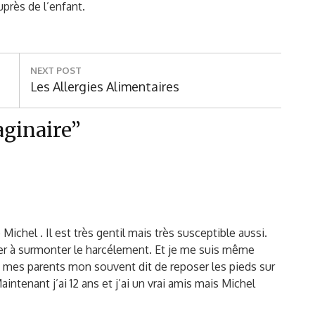
uprès de l’enfant.
NEXT POST
Next
Les Allergies Alimentaires
Post:
aginaire”
e Michel . Il est très gentil mais très susceptible aussi.
er à surmonter le harcélement. Et je me suis même
s mes parents mon souvent dit de reposer les pieds sur
intenant j’ai 12 ans et j’ai un vrai amis mais Michel