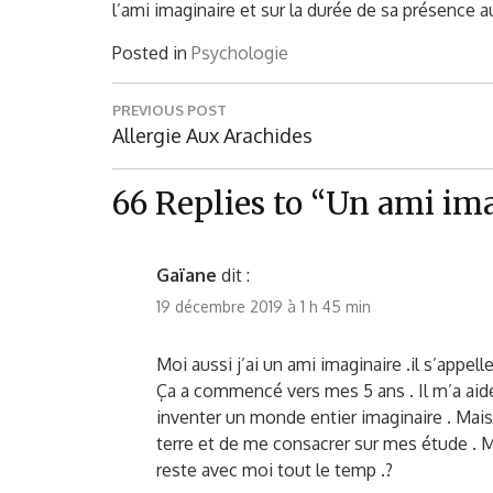
l’ami imaginaire et sur la durée de sa présence a
Posted in
Psychologie
Navigation
PREVIOUS POST
de
Previous
Allergie Aux Arachides
l’article
Post:
66 Replies to “Un ami im
Gaïane
dit :
19 décembre 2019 à 1 h 45 min
Moi aussi j’ai un ami imaginaire .il s’appell
Ça a commencé vers mes 5 ans . Il m’a aid
inventer un monde entier imaginaire . Mai
terre et de me consacrer sur mes étude . Ma
reste avec moi tout le temp .?